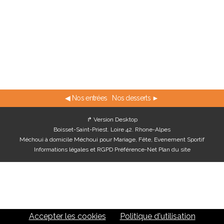
◀ Nos entrées
Nos desserts ►
↱ Version Desktop
Boisset-Saint-Priest. Loire 42. Rhone-Alpes
Méchoui à domicile Méchoui pour Mariage, Fête, Evenement Sportif
Informations légales et RGPD
Préférence-Net
Plan du site
Accepter les cookies
Politique d'utilisation