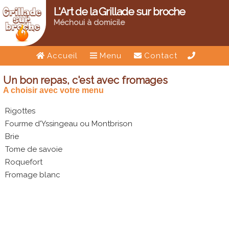
L'Art de la Grillade sur broche
Méchoui à domicile
Accueil
Menu
Contact
Un bon repas, c'est avec fromages
A choisir avec votre menu
Rigottes
Fourme d'Yssingeau ou Montbrison
Brie
Tome de savoie
Roquefort
Fromage blanc