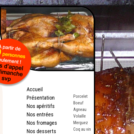
Accueil
Porcelet
Présentation
Boeuf
Nos apéritifs
Agneau
Nos entrées
Volaille
Nos fromages
Merguez
Coq au vin
Nos desserts