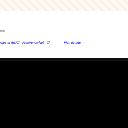
prise
gales et RGPD
Préférence-Net
©
Plan du site