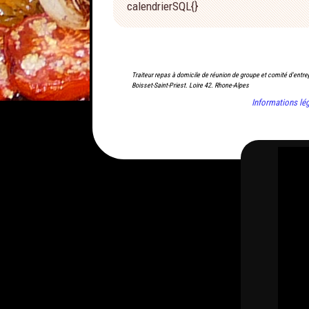
calendrierSQL{}
Traiteur repas à domicile de réunion de groupe et comité d'entre
Boisset-Saint-Priest. Loire 42. Rhone-Alpes
Informations lé